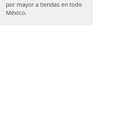
por mayor a tiendas en todo
México.
Nos distingue un firme
compromiso con la calidad y
la competitividad: ofrecemos
productos de alto valor, con
excelente rendimiento y
presentación, a precios
accesibles. Representamos
marcas propias como 5d2,
Don Jose, ADW y H. Hoffer,
cuidadosamente
desarrolladas para cubrir las
necesidades del músico
moderno y del mercado